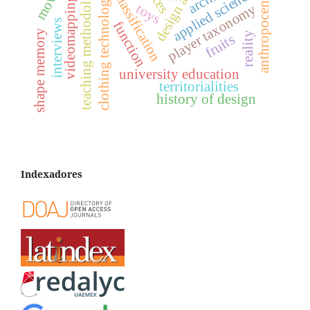
player classification
design activism
teaching methodology
applied science
clothing technology
anthropocene
videomapping
toys
player taxonomy
interviews
function
shape memory
reality
fruits
university education
territorialities
history of design
Indexadores