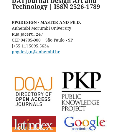
DATJournal Design Art and
Technology | ISSN 2526-1789
PPGDESIGN - MASTER AND Ph.D.
Anhembi Morumbi University
Rua Jaceru, 247
CEP 04705-000 | São Paulo - SP
[+55 11] 5095.5634
ppgdesign@anhembi.br