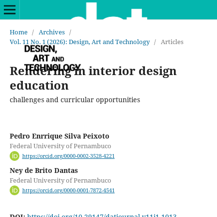
Home
/
Archives
/
Vol. 11 No. 1 (2026): Design, Art and Technology
/
Articles
Rendering in interior design
education
challenges and curricular opportunities
Pedro Enrrique Silva Peixoto
Federal University of Pernambuco
https://orcid.org/0000-0002-3528-4221
Ney de Brito Dantas
Federal University of Pernambuco
https://orcid.org/0000-0001-7872-4541
DOI:
https://doi.org/10.29147/datjournal.v11i1.1013