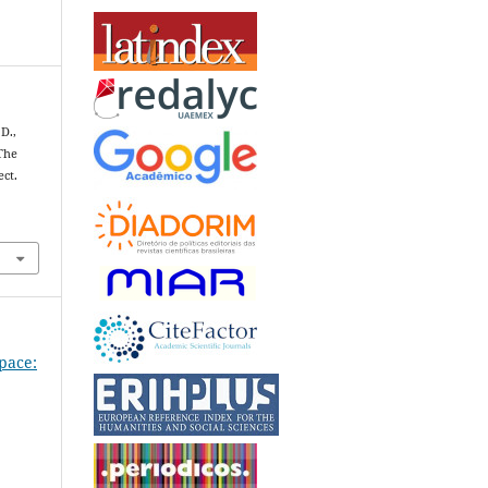
 D.,
 The
ct.
Space: