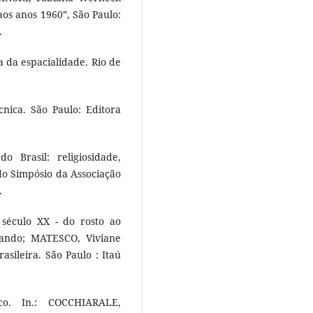
 aos anos 1960”, São Paulo:
.
 da espacialidade. Rio de
ica. São Paulo: Editora
o Brasil: religiosidade,
 do Simpósio da Associação
.
 século XX - do rosto ao
nando; MATESCO, Viviane
sileira. São Paulo : Itaú
co. In.: COCCHIARALE,