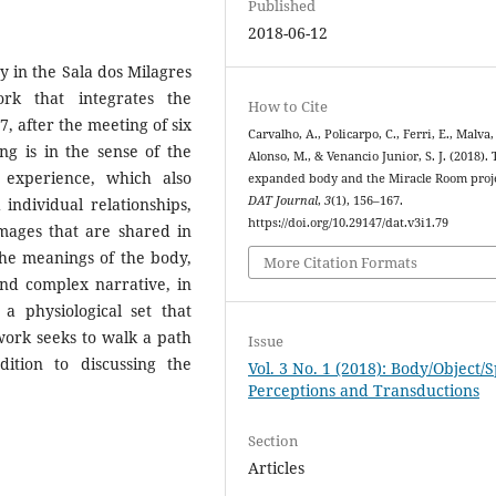
Published
2018-06-12
y in the Sala dos Milagres
ork that integrates the
How to Cite
7, after the meeting of six
Carvalho, A., Policarpo, C., Ferri, E., Malva,
ng is in the sense of the
Alonso, M., & Venancio Junior, S. J. (2018).
 experience, which also
expanded body and the Miracle Room proje
DAT Journal
,
3
(1), 156–167.
d individual relationships,
https://doi.org/10.29147/dat.v3i1.79
images that are shared in
the meanings of the body,
More Citation Formats
and complex narrative, in
a physiological set that
work seeks to walk a path
Issue
ition to discussing the
Vol. 3 No. 1 (2018): Body/Object/
Perceptions and Transductions
Section
Articles