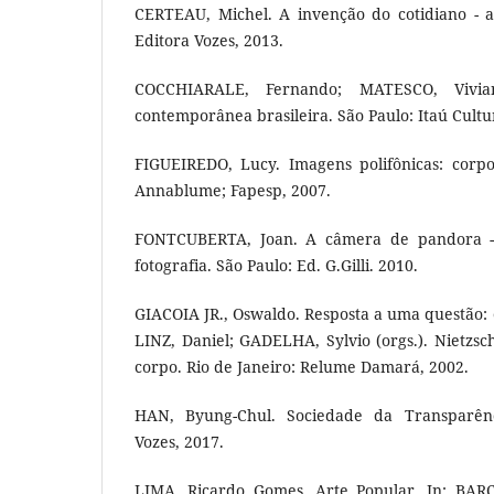
CERTEAU, Michel. A invenção do cotidiano - ar
Editora Vozes, 2013.
COCCHIARALE, Fernando; MATESCO, Vivi
contemporânea brasileira. São Paulo: Itaú Cultur
FIGUEIREDO, Lucy. Imagens polifônicas: corpo 
Annablume; Fapesp, 2007.
FONTCUBERTA, Joan. A câmera de pandora - 
fotografia. São Paulo: Ed. G.Gilli. 2010.
GIACOIA JR., Oswaldo. Resposta a uma questão:
LINZ, Daniel; GADELHA, Sylvio (orgs.). Nietzs
corpo. Rio de Janeiro: Relume Damará, 2002.
HAN, Byung-Chul. Sociedade da Transparênci
Vozes, 2017.
LIMA, Ricardo Gomes. Arte Popular. In: BAR