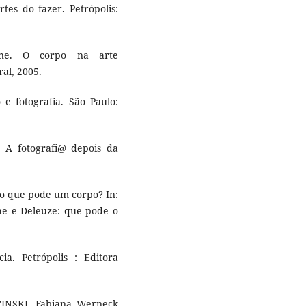
tes do fazer. Petrópolis:
ane. O corpo na arte
al, 2005.
e fotografia. São Paulo:
A fotografi@ depois da
 o que pode um corpo? In:
che e Deleuze: que pode o
a. Petrópolis : Editora
CINSKI, Fabiana Werneck