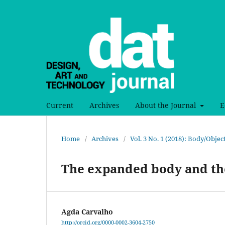
Current
Archives
About the Journal
E
Home
/
Archives
/
Vol. 3 No. 1 (2018): Body/Obje
The expanded body and th
Agda Carvalho
http://orcid.org/0000-0002-3604-2750